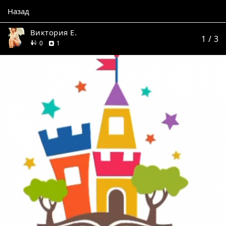
Назад
Виктория Е.
1
/ 3
друзей
отзыв
0
1