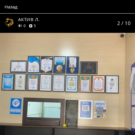
Назад
АКТИВ Л.
2
/ 10
друзей
отзывов
0
5