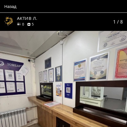
Назад
АКТИВ Л.
1
/ 8
друзей
отзывов
0
5