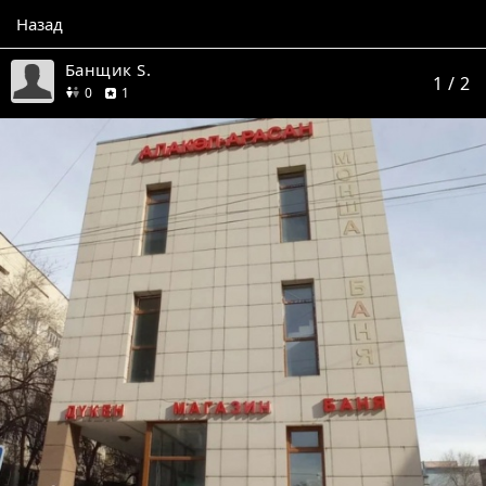
Назад
Банщик S.
1
/ 2
друзей
отзыв
0
1