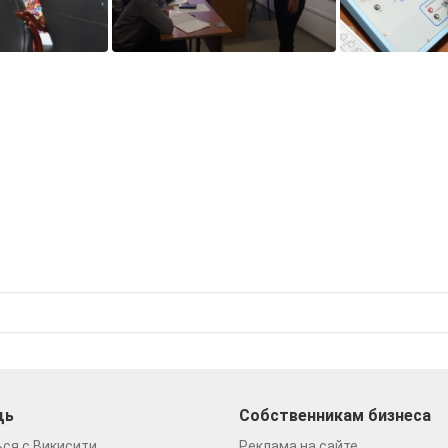
щь
Собственникам бизнеса
ся с Викисити
Реклама на сайте