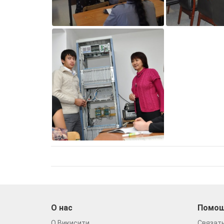
О нас
Помо
О Викисити
Связать