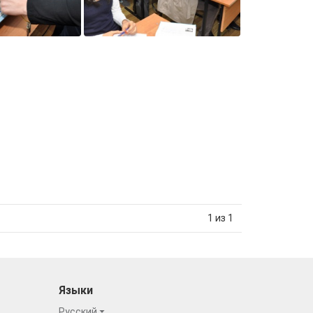
1 из 1
Языки
Русский