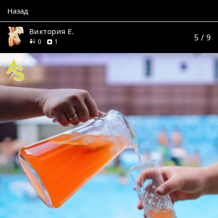
Назад
Виктория Е.
5
/ 9
друзей
отзыв
0
1