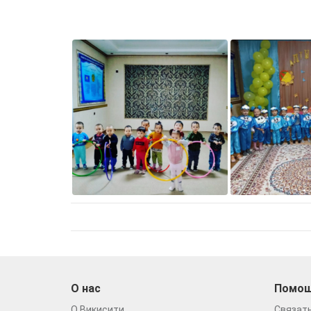
О нас
Помо
О Викисити
Связать