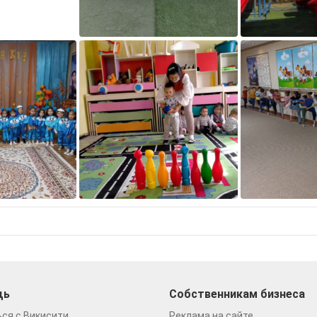
щь
Собственникам бизнеса
ся с Викисити
Реклама на сайте