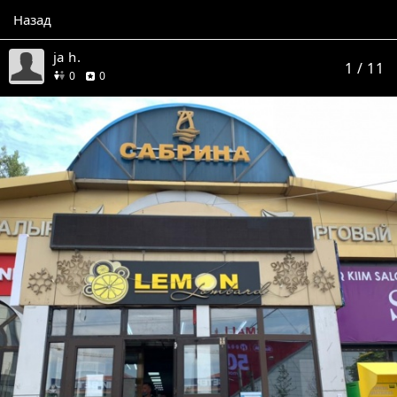
Назад
ja h.
1
/ 11
друзей
отзывов
0
0