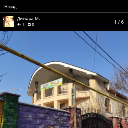
Назад
Динара М.
1
/ 6
друг
отзывов
1
8