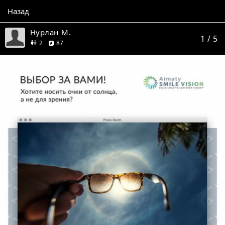
Назад
Нурлан М.
1
/ 5
друга
отзывов
2
87