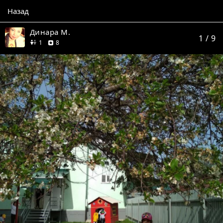
Назад
Динара М.
1
/ 9
друг
отзывов
1
8