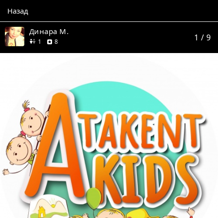
Назад
Динара М.
1
/ 9
друг
отзывов
1
8