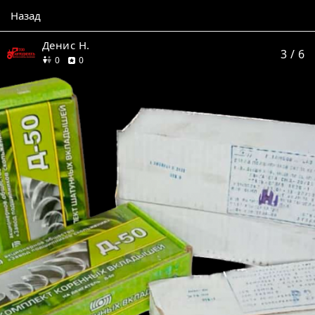
Назад
Денис Н.
3
/ 6
друзей
отзывов
0
0