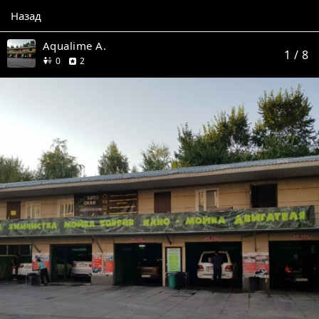
Назад
Aqualime A.
1
/ 8
друзей
отзыва
0
2