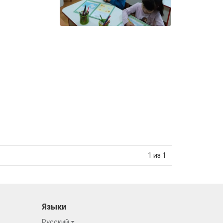
1 из 1
Языки
Русский