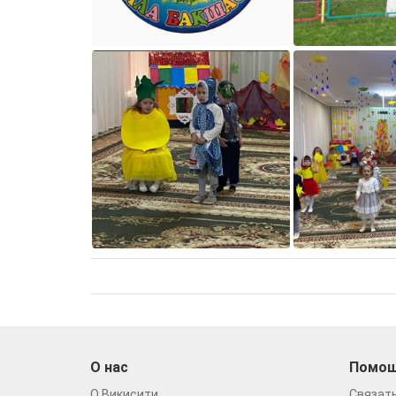
О нас
Помо
О Викисити
Связать