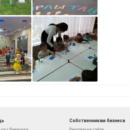
щь
Собственникам бизнеса
ся с Викисити
Реклама на сайте