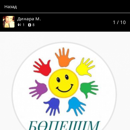
Назад
Динара М.
1
/ 10
друг
отзывов
1
8