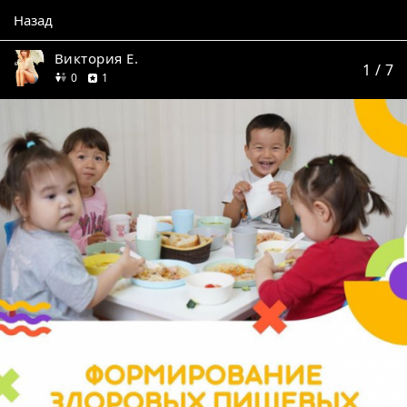
Назад
Виктория Е.
1
/ 7
друзей
отзыв
0
1