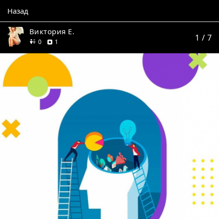
Назад
Виктория Е.
1
/ 7
друзей
отзыв
0
1