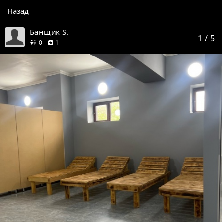
Назад
Банщик S.
1
/ 5
друзей
отзыв
0
1