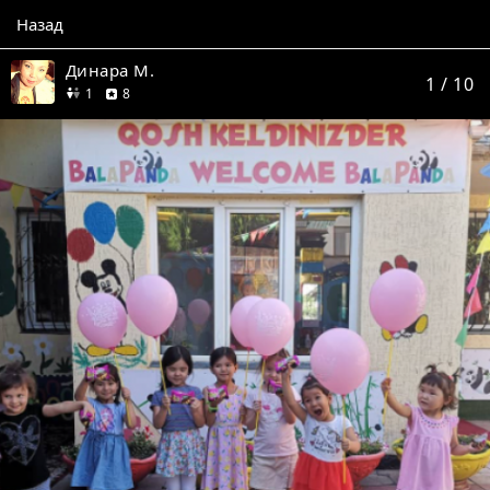
Назад
Динара М.
1
/ 10
друг
отзывов
1
8