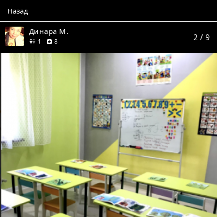
Назад
Динара М.
2
/ 9
друг
отзывов
1
8