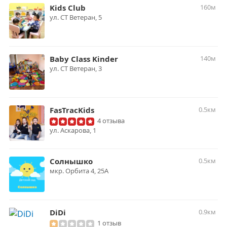
Kids Club
160м
ул. СТ Ветеран, 5
Baby Class Kinder
140м
ул. ​СТ Ветеран, 3
FasTracKids
0.5км
4 отзыва
ул. Аскарова, 1
Солнышко
0.5км
мкр. Орбита 4, 25А
DiDi
0.9км
1 отзыв