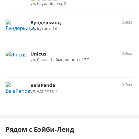
ул. Сауранбаева, 2
Вундеркинд
0.8км
ул. ​Бутина, 13
Unicus
0.9км
ул. ​Саяна Шаймерденова, 17 Т
BalaPanda
0.7км
ул. Адилова, 11
Рядом с Бэйби-Ленд