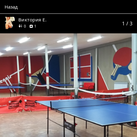
Назад
Виктория Е.
1
/ 3
друзей
отзыв
0
1