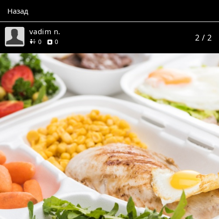
Назад
vadim n.
2
/ 2
друзей
отзывов
0
0