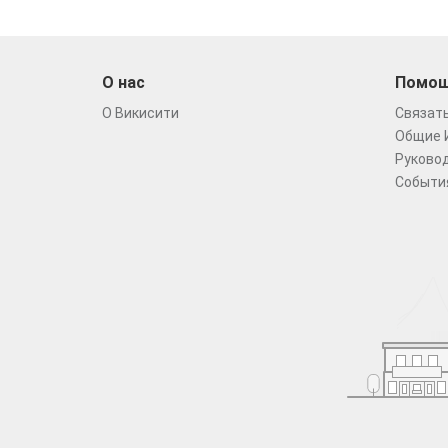
О нас
Помо
О Викисити
Связать
Общие 
Руковод
Событи