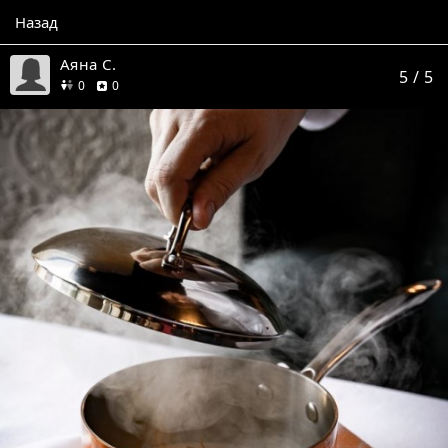
Назад
Аяна С.
5
/ 5
друзей
отзывов
0
0