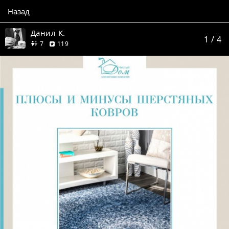
Назад
Данил К.
1
/ 4
друзей
отзывов
7
119