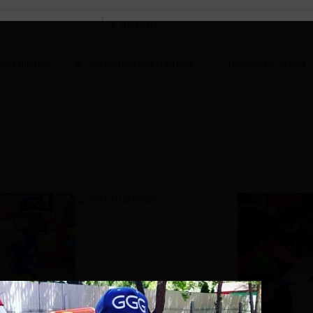
в
ние школы
Медицинские Центры
Написать Отзыв