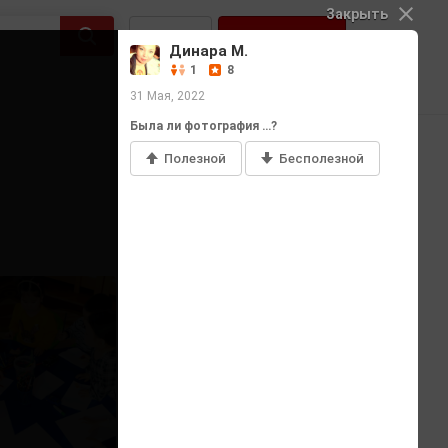
Закрыть
Войти
Регистрация
Динара М.
1
8
31 Мая, 2022
Была ли фотография …?
Полезной
Бесполезной
Добавить фото