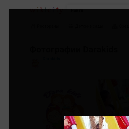
Найти
Рестораны
Детские сады
Сред
Фотографии Darakids
Darakids