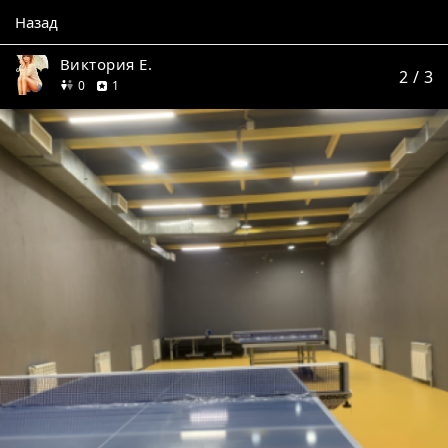
Назад
Виктория Е.
2
/ 3
друзей
отзыв
0
1