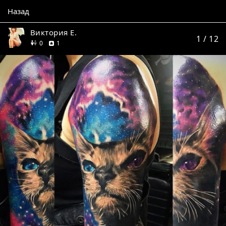
Назад
Виктория Е.
1
/ 12
друзей
отзыв
0
1