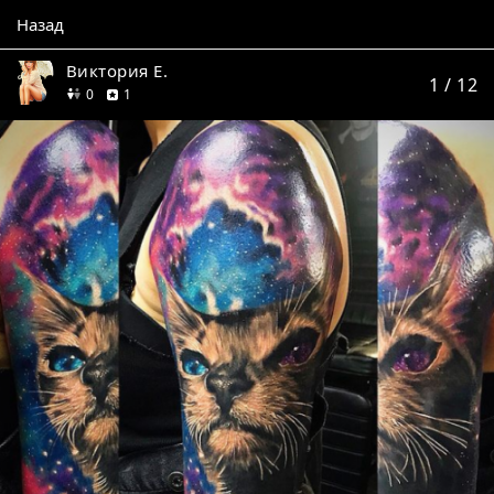
Назад
Виктория Е.
1
/ 12
друзей
отзыв
0
1