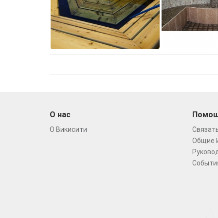
О нас
Помо
О Викисити
Связать
Общие 
Руковод
Событи