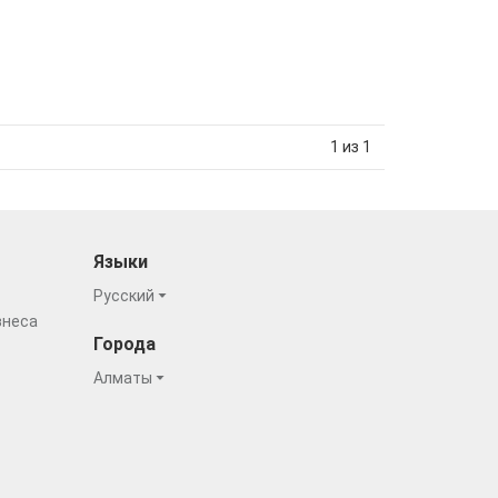
1 из 1
Языки
Русский
знеса
Города
Алматы