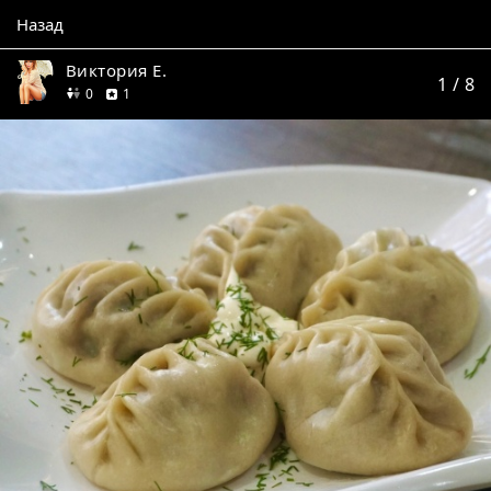
Назад
Виктория Е.
1
/ 8
друзей
отзыв
0
1