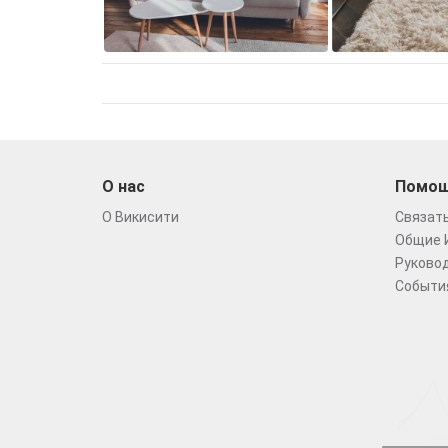
О нас
Помо
О Викисити
Связать
Общие 
Руковод
Событи