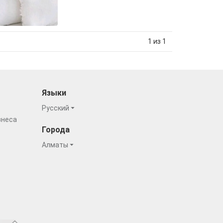
1 из 1
Языки
Русский
знеса
Города
Алматы