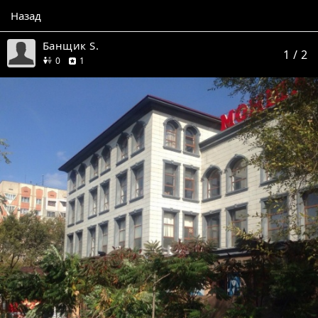
Назад
Банщик S.
1
/ 2
друзей
отзыв
0
1