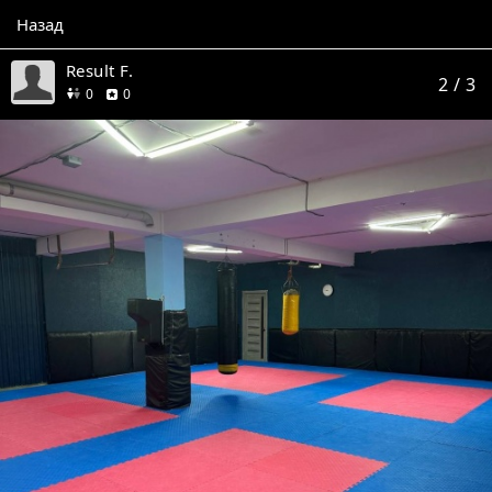
Назад
Result F.
2
/ 3
друзей
отзывов
0
0