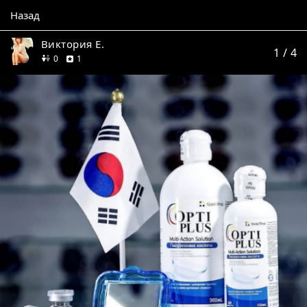
Назад
Виктория Е.
1
/ 4
друзей
отзыв
0
1