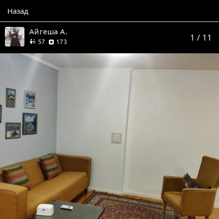
Назад
Айгеша А.
1
/ 11
друзей
отзыва
57
173