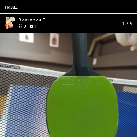
Назад
Виктория Е.
1
/ 5
друзей
отзыв
0
1