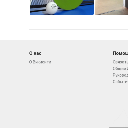
О нас
Помо
О Викисити
Связать
Общие 
Руковод
Событи