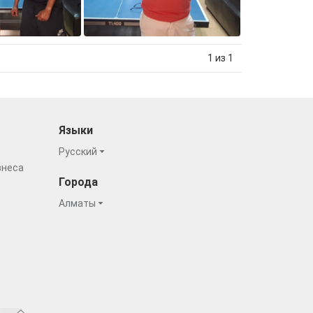
1 из 1
Языки
Русский
знеса
Города
Алматы