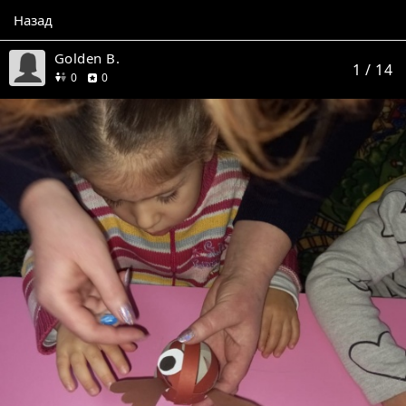
Назад
Golden B.
1
/ 14
друзей
отзывов
0
0