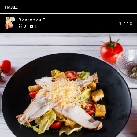
Назад
Виктория Е.
1
/ 10
друзей
отзыв
0
1