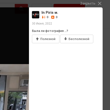
Закрыть
Войти
Регистрация
In Piris м.
0
0
30 Июня, 2022
Была ли фотография …?
Полезной
Бесполезной
Добавить фото