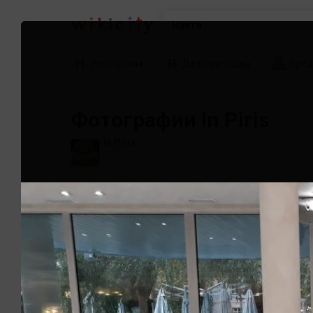
Найти
Рестораны
Детские сады
Сред
Фотографии In Piris
In Piris