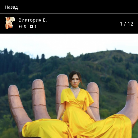
Назад
Виктория Е.
1
/ 12
друзей
отзыв
0
1