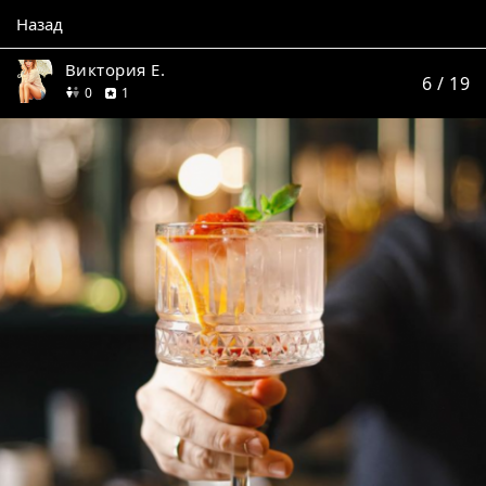
Назад
Виктория Е.
6
/ 19
друзей
отзыв
0
1