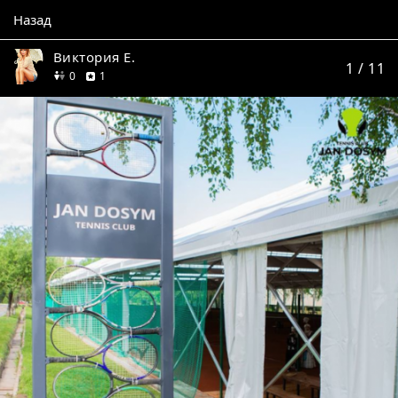
Назад
Виктория Е.
1
/ 11
друзей
отзыв
0
1