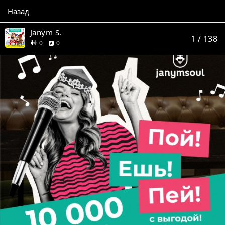
Назад
Janym S.
1
/ 138
друзей
отзывов
0
0