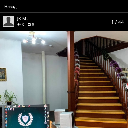
Назад
JK М.
1
/ 44
друзей
отзывов
0
0