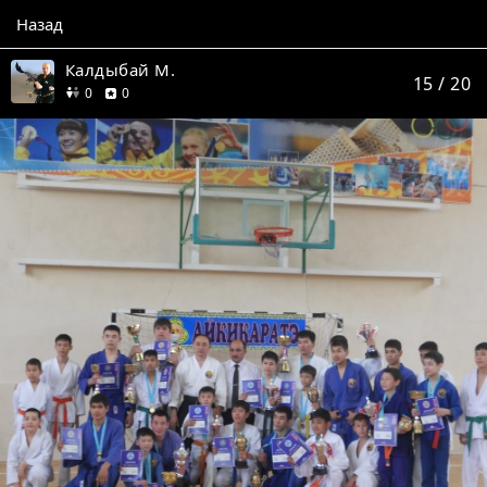
Назад
Калдыбай М.
15
/ 20
друзей
отзывов
0
0