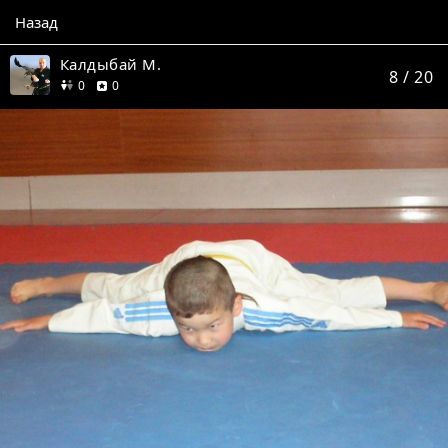
Назад
Калдыбай М.
8
/ 20
друзей
отзывов
0
0